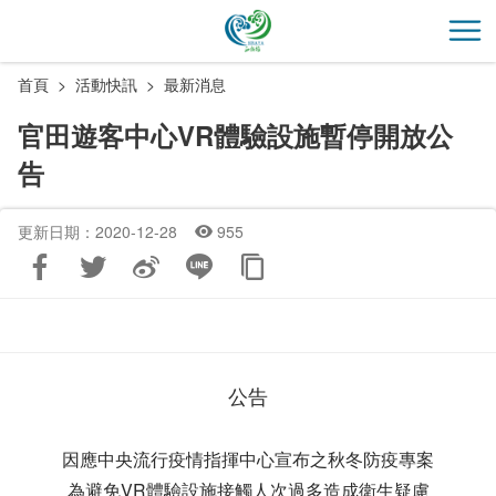
跳
到
開
主
首頁
活動快訊
最新消息
要
內
官田遊客中心VR體驗設施暫停開放公
容
告
區
塊
更新日期：2020-12-28
955
公告
因應中央流行疫情指揮中心宣布之秋冬防疫專案
為避免VR體驗設施接觸人次過多造成衛生疑慮