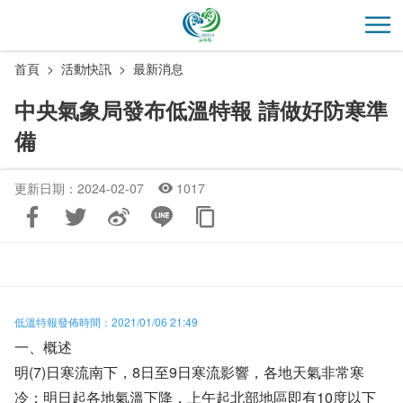
跳
到
開
主
首頁
活動快訊
最新消息
要
內
中央氣象局發布低溫特報 請做好防寒準
容
備
區
塊
更新日期：2024-02-07
1017
低溫特報發佈時間：2021/01/06 21:49
一、概述
明(7)日寒流南下，8日至9日寒流影響，各地天氣非常寒
冷；明日起各地氣溫下降，上午起北部地區即有10度以下