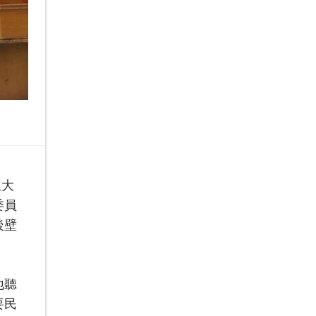
立大
委員
後壁
地聽
要民