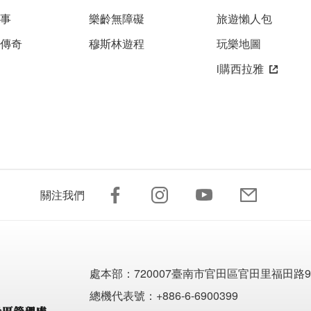
故事
樂齡無障礙
旅遊懶人包
雅傳奇
穆斯林遊程
玩樂地圖
i購西拉雅
關注我們
處本部：
720007臺南市官田區官田里福田路9
總機代表號：+886-6-6900399