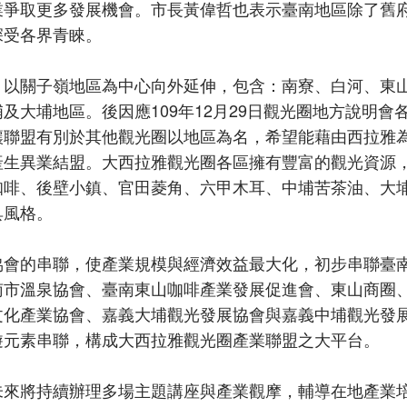
業爭取更多發展機會。市長黃偉哲也表示臺南地區除了舊
深受各界青睞。
，以關子嶺地區為中心向外延伸，包含：南寮、白河、東
大埔地區。後因應109年12月29日觀光圈地方說明會
讓聯盟有別於其他觀光圈以地區為名，希望能藉由西拉雅
產生異業結盟。大西拉雅觀光圈各區擁有豐富的觀光資源
咖啡、後壁小鎮、官田菱角、六甲木耳、中埔苦茶油、大
具風格。
協會的串聯，使產業規模與經濟效益最大化，初步串聯臺
南市溫泉協會、臺南東山咖啡產業發展促進會、東山商圈
文化產業協會、嘉義大埔觀光發展協會與嘉義中埔觀光發
遊元素串聯，構成大西拉雅觀光圈產業聯盟之大平台。
未來將持續辦理多場主題講座與產業觀摩，輔導在地產業