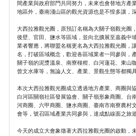
間產業與政府部門共同努力，未來也會替地方產
地區外，臺南淺山區的觀光資源也是不惶多讓，
大西拉雅觀光圈，原預訂名稱為大關子嶺觀光圈
後壁、官田、鹽水等區域，並向北擴展至嘉義中埔及
業者響應，將聯盟名稱更名為大西拉雅觀光圈，
名，打破區域概念，歡迎各區域業者一同參與，
關子嶺的泥漿溫泉、南寮椪柑、白河蓮花、東山
曾文水庫等，無論人文、產業、景觀生態等都獨
本次大西拉雅觀光圈成立透過地方產業、商圈與
白河區關嶺社區發展協會、關子嶺形象商圈、台
河商圈、六甲商圈、鹽水商圈、臺南市南寮農村
會等，號召區域產業共同參與，達成點線面之旅
今天的成立大會象徵著大西拉雅觀光圈的啟動，