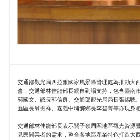
交通部觀光局西拉雅國家風景區管理處為推動大西
會，交通部林佳龍部長親自到場支持，包含臺南
郭國文、議長郭信良、交通部觀光局局長張錫聰
區區長翁振祥、嘉義中埔鄉鄉長李碧菁等亦現身
交通部林佳龍部長表示關子嶺周圍地區觀光資源
見民間業者的需求，整合各地區產業特色打造大