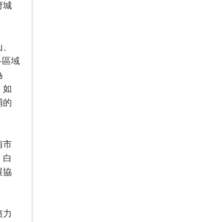
府城
山、
各區域
為
，如
埔的
南市
、白
展協
培力