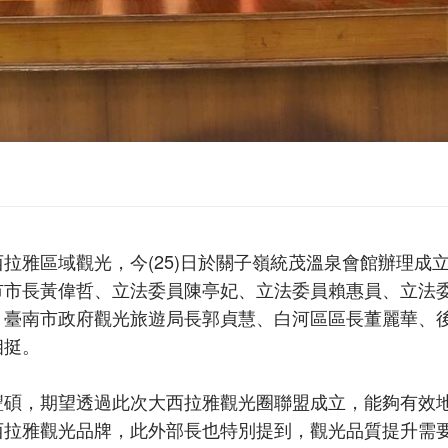
拉雅區域觀光，今(25)日於關子嶺統茂溫泉會館辦理成
市市長黃偉哲、立法委員陳亭妃、立法委員賴惠員、立法
、臺南市政府觀光旅遊局長郭貞慧、白河區區長董麗華、
相挺。
豐碩，期望透過此次大西拉雅觀光圈聯盟成立，能夠有效
西拉雅觀光品牌，此外部長也特別提到，觀光品質提升需