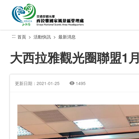
跳
到
主
要
內
:::
首頁
活動快訊
最新消息
容
區
大西拉雅觀光圈聯盟1月
塊
更新日期：2021-01-25
1495