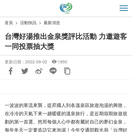
跳
到
開
主
首頁
活動快訊
最新消息
要
內
台灣好湯推出金泉獎評比活動 力邀遊客
容
一同投票抽大獎
區
塊
更新日期：2022-09-02
1950
一波波的寒流來襲，提昇國人到各溫泉區旅遊泡湯的興致，
在冷冷的天氣下來一趟暖暖的溫泉旅行，是近期假期旅遊規
劃的第一首選。然而每個人心中都有屬於自己的夢幻金泉，
每年冬天一定要造訪它來泡湯！今年交通部觀光局「台灣好