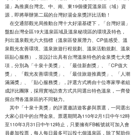
湯」為推廣台灣北、中、南、東19個優質溫泉區（域）資
源，即將舉辦第二屆的台灣好湯金泉獎評比活動！
在交通部觀光局推動台灣十大好湯基礎下，「台灣好湯」
盤點台灣全區19大溫泉區域及溫泉秘境區的環境及特色，
列出溫泉觀光六大指標（溫泉區發展潛力、CP值感受、溫
泉觀光友善環境、溫泉旅遊行程規劃、溫泉活動規劃、溫泉
區貼心服務），並設計出具有台灣溫泉特色的金泉獎七大獎
項，分別為「十泉十美獎」、「最佳新創獎」、「CP值大
獎」、「觀光友善環境獎」、「最佳旅遊推薦獎」、「人潮
滿滿獎」、「貼心服務獎」，評選方式將由十位專家學者組
成評比團隊，採用實地訪查方式共同選出特色溫泉，一齊發
掘台灣各溫泉區的不同魅力。
其中「十泉十美獎」的評選邀請遊客參與票選，一同選出
大家心目中的台灣金泉。票選期間為110年2月1日中午12時
至110年3月31日中午12時止，只要擁有FB帳號就可加入會
員參加投票，每人每日最多可以投七個溫泉區，除了幫助你