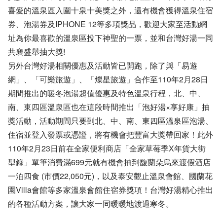
喜愛的溫泉區入圍十泉十美獎之外，還有機會獲得溫泉住宿
券、泡湯券及IPHONE 12等多項獎品，歡迎大家至活動網
址為你最喜歡的溫泉區投下神聖的一票，並和台灣好湯一同
共襄盛舉抽大獎!
另外台灣好湯相關優惠及活動皆已開跑，除了與「易遊
網」、「可樂旅遊」、「燦星旅遊」合作至110年2月28日
期間推出的暖冬泡湯超值優惠及特色溫泉行程，北、中、
南、東四區溫泉區也在這段時間推出「泡好湯×享好康」抽
獎活動，活動期間只要到北、中、南、東四區溫泉區泡湯、
住宿並登入發票或憑證，將有機會把豐富大獎帶回家！此外
110年2月23日前在全家便利商店「全家草莓季X年貨大街
型錄」單筆消費滿699元就有機會抽到馥蘭朵烏來渡假酒店
一泊四食 (市價22,050元)，以及泰安觀止溫泉會館、國蘭花
園Villa會館等多家溫泉會館住宿券獎項！台灣好湯精心推出
的各種活動方案，讓大家一同暖暖地渡過寒冬。