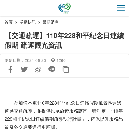
跳
到
開
主
首頁
活動快訊
最新消息
要
內
【交通疏運】110年228和平紀念日連續
容
假期 疏運觀光資訊
區
塊
更新日期：2021-06-23
1260
一、為加強本處110年228和平紀念日連續假期風景區週邊
道路交通疏導，並提供民眾旅遊服務諮詢，特訂定「110年
228和平紀念日連續假期疏導執行計畫」，確保提升服務品
質及各交通要道行車順暢。