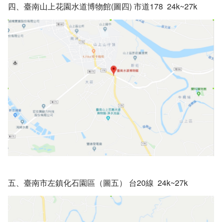
四、臺南山上花園水道博物館(圖四) 市道178 24k~27k
五、臺南市左鎮化石園區（圖五） 台20線 24k~27k