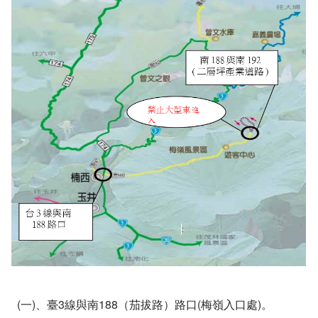
(一)、臺3線與南188（茄拔路）路口(梅嶺入口處)。