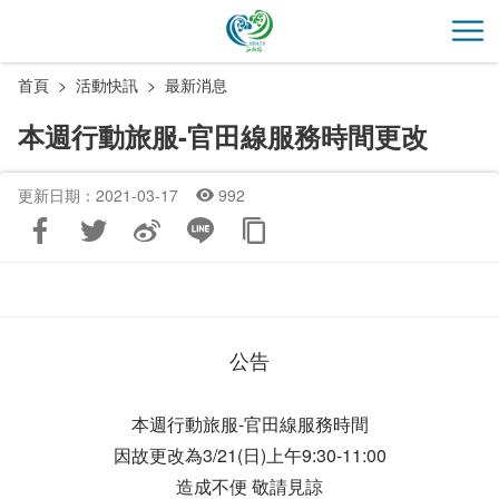
跳
到
開
主
首頁
活動快訊
最新消息
要
內
本週行動旅服-官田線服務時間更改
容
區
更新日期：2021-03-17
992
塊
公告
本週行動旅服-官田線服務時間
因故更改為3/21(日)上午9:30-11:00
造成不便 敬請見諒