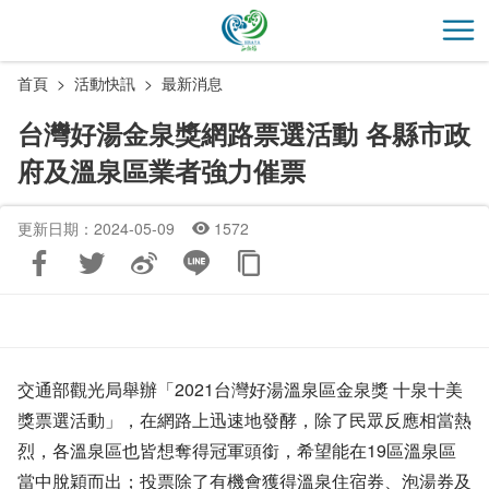
跳
到
開
主
首頁
活動快訊
最新消息
要
內
台灣好湯金泉獎網路票選活動 各縣市政
容
府及溫泉區業者強力催票
區
塊
更新日期：2024-05-09
1572
交通部觀光局舉辦「2021台灣好湯溫泉區金泉獎 十泉十美
獎票選活動」，在網路上迅速地發酵，除了民眾反應相當熱
烈，各溫泉區也皆想奪得冠軍頭銜，希望能在19區溫泉區
當中脫穎而出；投票除了有機會獲得溫泉住宿券、泡湯券及