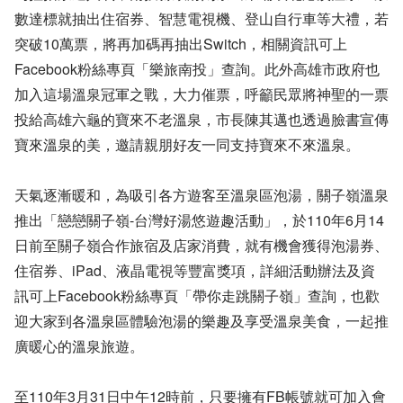
數達標就抽出住宿券、智慧電視機、登山自行車等大禮，若
突破10萬票，將再加碼再抽出Switch，相關資訊可上
Facebook粉絲專頁「樂旅南投」查詢。此外高雄市政府也
加入這場溫泉冠軍之戰，大力催票，呼籲民眾將神聖的一票
投給高雄六龜的寶來不老溫泉，市長陳其邁也透過臉書宣傳
寶來溫泉的美，邀請親朋好友一同支持寶來不來溫泉。
天氣逐漸暖和，為吸引各方遊客至溫泉區泡湯，關子嶺溫泉
推出「戀戀關子嶺-台灣好湯悠遊趣活動」，於110年6月14
日前至關子嶺合作旅宿及店家消費，就有機會獲得泡湯券、
住宿券、iPad、液晶電視等豐富獎項，詳細活動辦法及資
訊可上Facebook粉絲專頁「帶你走跳關子嶺」查詢，也歡
迎大家到各溫泉區體驗泡湯的樂趣及享受溫泉美食，一起推
廣暖心的溫泉旅遊。
至110年3月31日中午12時前，只要擁有FB帳號就可加入會