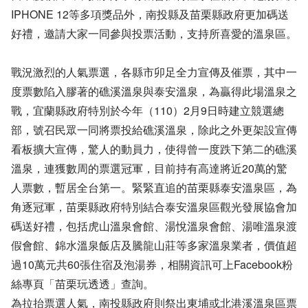
IPHONE 12等多項獎品外，南投縣及苗栗縣政府更加碼送
好禮，邀請大家一同參與投票活動，支持所喜愛的溫泉區。
戰況激烈的人氣票選，各縣市卯足全力宣傳及催票，其中一
度票數陷入膠著的礁溪溫泉與泰安溫泉，為贏得此場溫泉之
戰，宜蘭縣政府特別於今年（110）2月9日時建立競選總
部，號召民眾一同將票投給礁溪溫泉，除此之外更架設宣傳
看板擴大宣傳，驚人的動員力，使得曾一度跌下第二的礁溪
溫泉，連獲數周的票選冠軍，目前持有高達將近20萬的驚
人票數，暫居全台第一。緊緊直追的苗栗縣泰安溫泉區，為
角逐冠軍，苗栗縣政府特別結合泰安溫泉區觀光發展協會加
碼送好禮，包括虎山溫泉會館、湯悅溫泉會館、湯唯溫泉渡
假會館、錦水溫泉飯店及騰龍山莊等多家溫泉業者，價值超
過10萬元共60張住宿及泡湯券，相關資訊可上Facebook粉
絲專頁「苗栗玩透透」查詢。
為拉抬票選人氣，南投縣政府則祭出東埔或北港溪溫泉區票