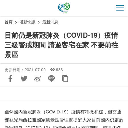
跳
到
開
主
首頁
活動快訊
最新消息
要
內
目前仍是新冠肺炎（COVID-19）疫情
容
三級警戒期間 請遊客宅在家 不要前往
區
塊
景區
更新日期：2021-07-09
983
雖然國內新冠肺炎（COVID-19）疫情有稍微和緩，但交通
部觀光局西拉雅國家風景區管理處提醒大家目前國內仍處於
新冠肺炎（COVID-19）疫情全國三級警戒期間，轄區內各