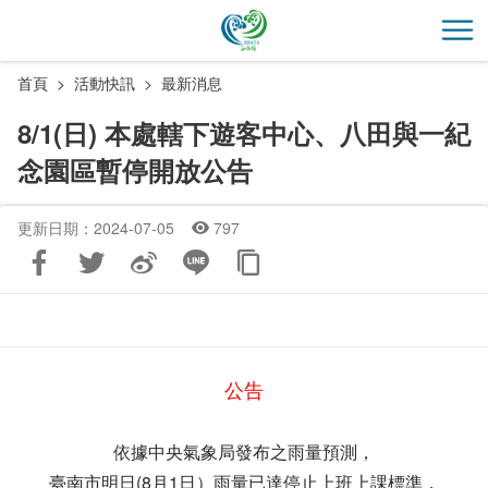
跳
到
開
主
首頁
活動快訊
最新消息
要
內
8/1(日) 本處轄下遊客中心、八田與一紀
容
念園區暫停開放公告
區
塊
更新日期：2024-07-05
797
公告
依據中央氣象局發布之雨量預測，
臺南市明日(8月1日）雨量已達停止上班上課標準，