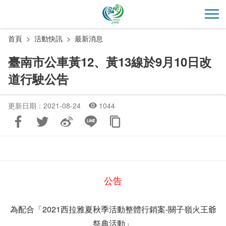
跳
到
開
主
首頁
活動快訊
最新消息
要
內
臺南市公車黃12、黃13線於9月10日改
容
道行駛公告
區
塊
更新日期：2021-08-24
1044
公告
為配合「2021西拉雅夏秋季活動整體行銷案-關子嶺火王爺
祭典活動」