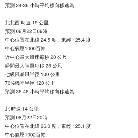
預測 24-36 小時平均移向移速為
北北西 時速 19 公里
預測 08月22日08時
中心位置在北緯 24.5 度，東經 125.4 度
中心氣壓1000百帕
近中心最大風速每秒 20 公尺
瞬間最大陣風每秒 28 公尺
七級風暴風半徑 100 公里
70%機率半徑 120 公里
預測 36-48 小時平均移向移速為
北 時速 14 公里
預測 08月22日20時
中心位置在北緯 26.0 度，東經 125.1 度
中心氣壓1002百帕