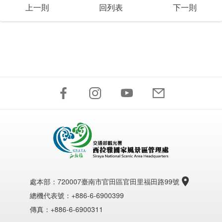
上一則
回列表
下一則
處本部：
720007臺南市官田區官田里福田路99號
總機代表號：+886-6-6900399
傳真：+886-6-6900311