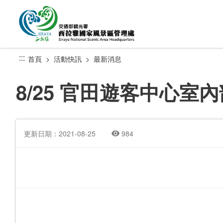
跳
到
主
要
內
:::
首頁
活動快訊
最新消息
容
區
8/25 官田遊客中心室
塊
更新日期：2021-08-25
984