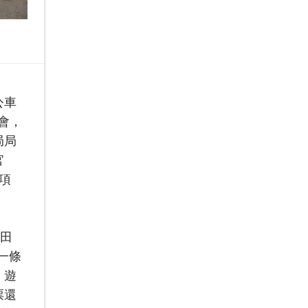
公車
會，
局局
官
項
官田
一條
，遊
票還