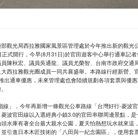
通部觀光局西拉雅國家風景區管理處於今年推出新的觀光
日正式開行，今早(8月31日)於官田遊客中心舉行通車記者
議員陳秋宏、議員吳通龍、議員尤榮智、台南市政府交通
及大西拉雅觀光圈成員一同共襄盛舉。本路線行經新營、
別推出通車優惠，未來管理處也會陸續規劃各項套票與優惠
遊。
嶺線」，今年再新增一條觀光公車路線「台灣好行-菱波
菱波官田線以入選經典小鎮3.0的官田串聯周邊景點，是
山頭水庫有著全台最大親水公園，夏天怕熱想玩水就來這
，並引進日本木匠技術的「八田與一紀念園區」，使用套