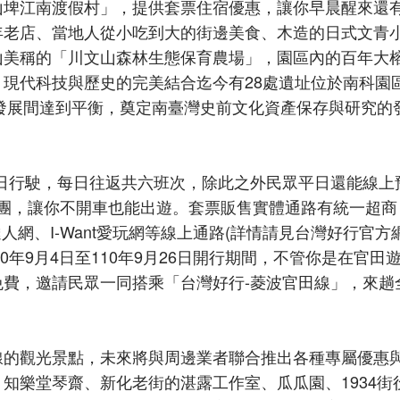
山埤江南渡假村」，提供套票住宿優惠，讓你早晨醒來還
年老店、當地人從小吃到大的街邊美食、木造的日式文青
山美稱的「川文山森林生態保育農場」，園區內的百年大
現代科技與歷史的完美結合迄今有28處遺址位於南科園
文發展間達到平衡，奠定南臺灣史前文化資產保存與研究的
日行駛，每日往返共六班次，除此之外民眾平日還能線上
可成團，讓你不開車也能出遊。套票販售實體通路有統一超商
人網、I-Want愛玩網等線上通路(詳情請見台灣好行官方
0年9月4日至110年9月26日開行期間，不管你是在官田
費，邀請民眾一同搭乘「台灣好行-菱波官田線」，來趟
線的觀光景點，未來將與周邊業者聯合推出各種專屬優惠
知樂堂琴齋、新化老街的湛露工作室、瓜瓜園、1934街