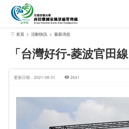
跳
到
主
要
內
:::
首頁
活動快訊
最新消息
容
區
「台灣好行-菱波官田線」
塊
更新日期：2021-08-31
2641