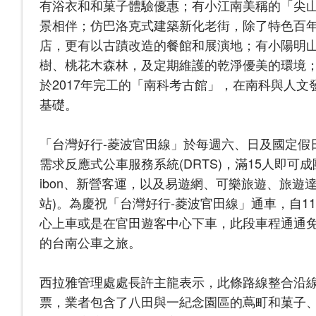
有浴衣和和菓子體驗優惠；有小江南美稱的「尖
景相伴；仿巴洛克式建築新化老街，除了特色百
店，更有以古蹟改造的餐館和展演地；有小陽明
樹、桃花木森林，及定期維護的乾淨優美的環境；
於2017年完工的「南科考古館」，在南科與人
基礎。
「台灣好行-菱波官田線」於每週六、日及國定假
需求反應式公車服務系統(DRTS)，滿15人即
ibon、新營客運，以及易遊網、可樂旅遊、旅遊達
站)。為慶祝「台灣好行-菱波官田線」通車，自11
心上車或是在官田遊客中心下車，此段車程通通免
的台南公車之旅。
西拉雅管理處處長許主龍表示，此條路線整合沿
票，業者包含了八田與一紀念園區的蔦町和菓子、