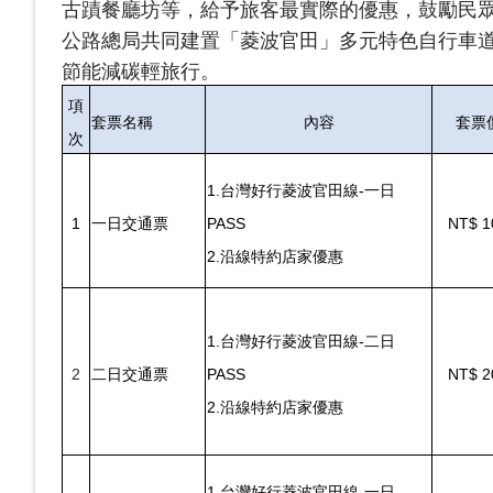
古蹟餐廳坊等，給予旅客最實際的優惠，鼓勵民
公路總局共同建置「菱波官田」多元特色自行車
節能減碳輕旅行。
項
套票名稱
內容
套票
次
1.
台灣好行菱波官田線-一日
1
一日交通票
PASS
NT$ 1
2.沿線特約店家優惠
1.
台灣好行菱波官田線-二日
2
二日交通票
PASS
NT$ 2
2.沿線特約店家優惠
1.
台灣好行菱波官田線-一日