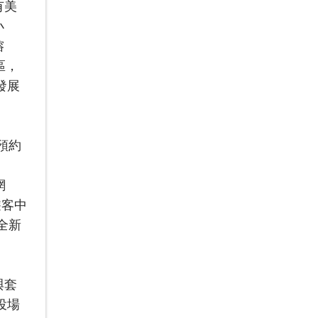
有美
小
榕
區，
發展
預約
網
遊客中
全新
與套
役場