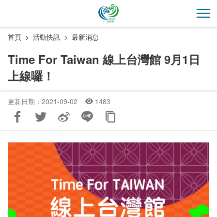
跳
到
開
主
首頁
活動快訊
最新消息
要
內
Time For Taiwan 線上台灣館 9月1日
容
上線囉！
區
塊
更新日期：2021-09-02
1483