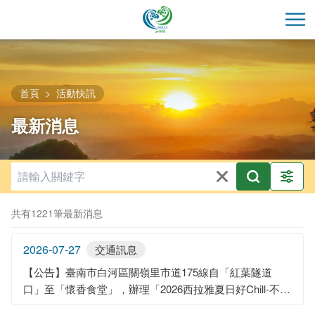
跳
到
開
主
要
內
容
首頁
活動快訊
區
最新消息
塊
共有1221筆最新消息
2026-07-27
交通訊息
【公告】臺南市白河區關嶺里市道175線自「紅葉隧道
口」至「懷香食堂」，辦理「2026西拉雅夏日好Chill-不動
明王主題踩街遊行」活動交通管制。