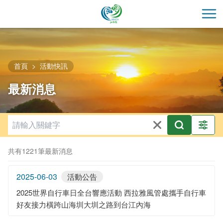
跳
到
開
主
要
內
容
首頁
活動快訊
區
最新消息
塊
共有1221筆最新消息
2025-06-03
活動公告
2025世界自行車日全台響應活動 西拉雅風管處攜手自行車
好友接力橫跨山海圳大圳之路到台江內海