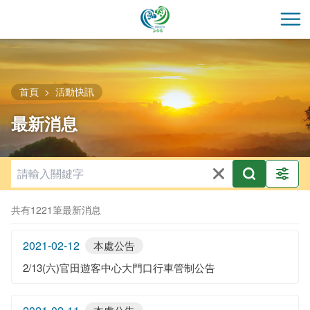
跳
到
開
主
要
內
容
首頁
活動快訊
區
最新消息
塊
共有1221筆最新消息
2021-02-12
本處公告
2/13(六)官田遊客中心大門口行車管制公告