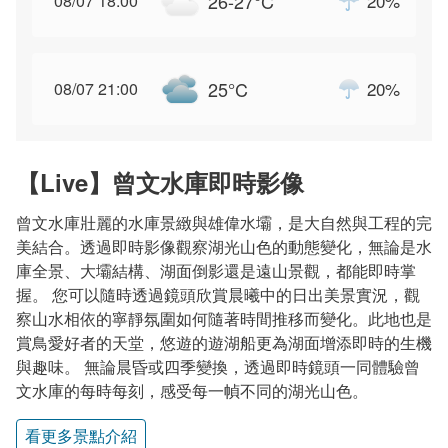
26-27
°C
20
%
08/07 18:00
25
°C
20
%
08/07 21:00
【Live】曾文水庫即時影像
曾文水庫壯麗的水庫景緻與雄偉水壩，是大自然與工程的完
美結合。透過即時影像觀察湖光山色的動態變化，無論是水
庫全景、大壩結構、湖面倒影還是遠山景觀，都能即時掌
握。 您可以隨時透過鏡頭欣賞晨曦中的日出美景實況，觀
察山水相依的寧靜氛圍如何隨著時間推移而變化。此地也是
賞鳥愛好者的天堂，悠遊的遊湖船更為湖面增添即時的生機
與趣味。 無論晨昏或四季變換，透過即時鏡頭一同體驗曾
文水庫的每時每刻，感受每一幀不同的湖光山色。
看更多景點介紹