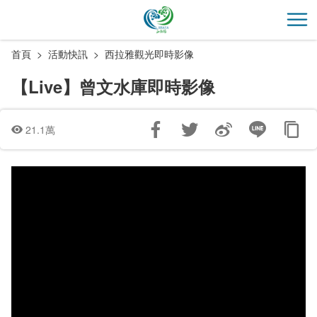
跳
到
開
主
首頁
活動快訊
西拉雅觀光即時影像
要
內
【Live】曾文水庫即時影像
容
區
塊
21.1萬