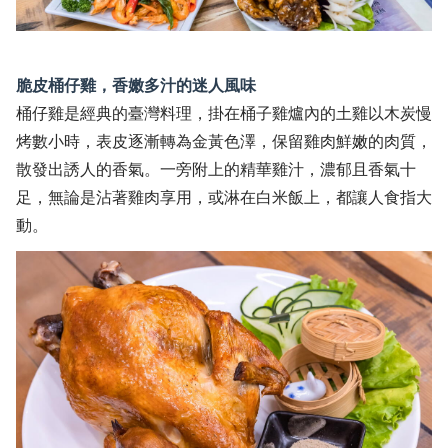
脆皮桶仔雞，香嫩多汁的迷人風味
桶仔雞是經典的臺灣料理，掛在桶子雞爐內的土雞以木炭慢
烤數小時，表皮逐漸轉為金黃色澤，保留雞肉鮮嫩的肉質，
散發出誘人的香氣。一旁附上的精華雞汁，濃郁且香氣十
足，無論是沾著雞肉享用，或淋在白米飯上，都讓人食指大
動。