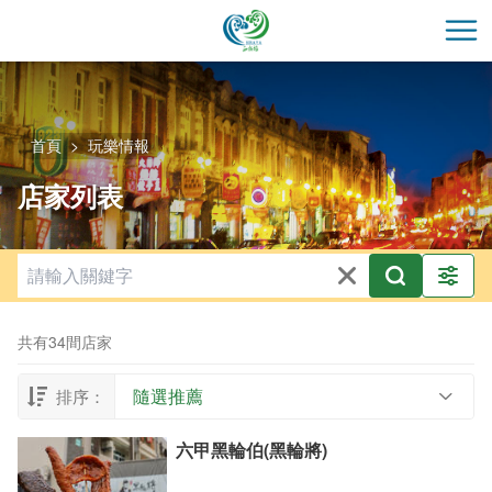
跳
到
開
主
要
內
容
首頁
玩樂情報
區
店家列表
塊
共有34間店家
隨選推薦
排序：
六甲黑輪伯(黑輪將)