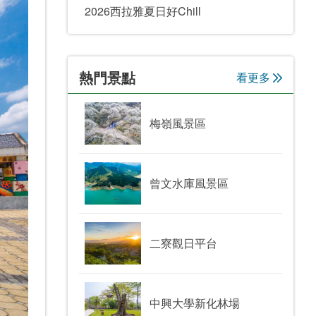
2026西拉雅夏日好Chill
熱門景點
看更多
梅嶺風景區
曾文水庫風景區
二寮觀日平台
中興大學新化林場