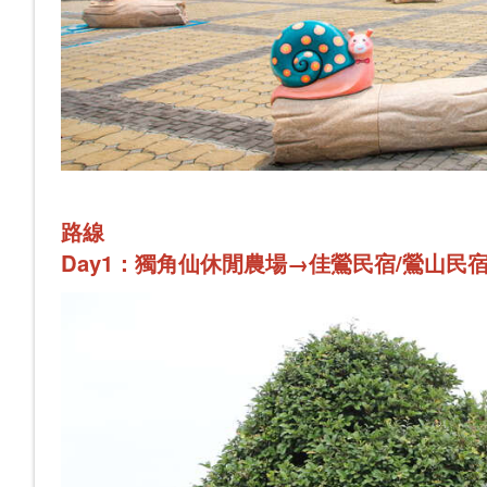
路線
Day1：
獨角仙休閒農場→佳鶯民宿/鶯山民宿