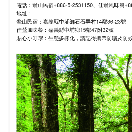
電話：鶯山民宿+886-5-2531150、佳鶯風味餐+886-
地址：
鶯山民宿：嘉義縣中埔鄉石石弄村14鄰36-23號
佳鶯風味餐：嘉義縣中埔鄉15鄰47附32號
貼心小叮嚀：生態多樣化，請記得攜帶防曬及防蚊