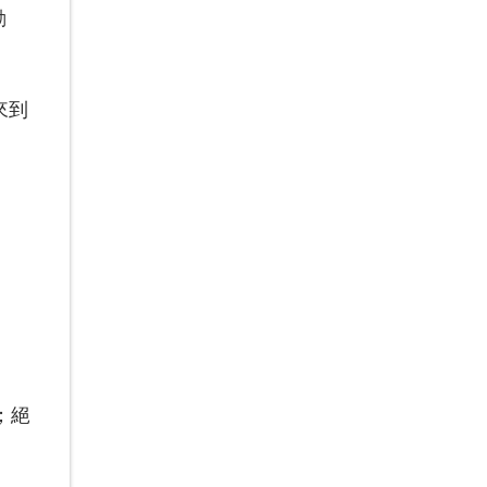
動
來到
；絕