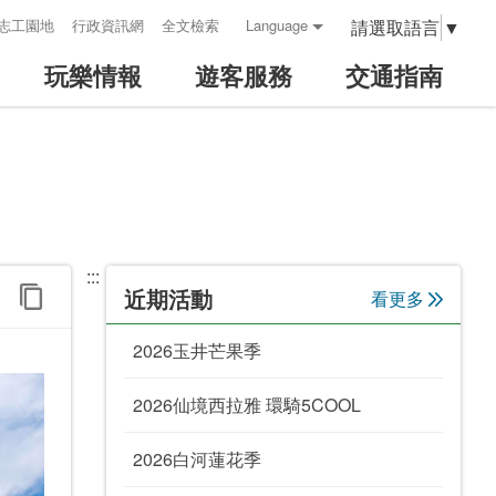
請選取語言
▼
志工園地
行政資訊網
全文檢索
Language
玩樂情報
遊客服務
交通指南
:::
近期活動
看更多
2026玉井芒果季
2026仙境西拉雅 環騎5COOL
2026白河蓮花季