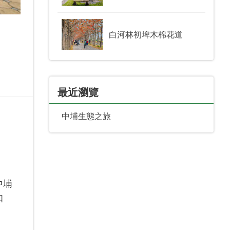
白河林初埤木棉花道
最近瀏覽
中埔生態之旅
中埔
知