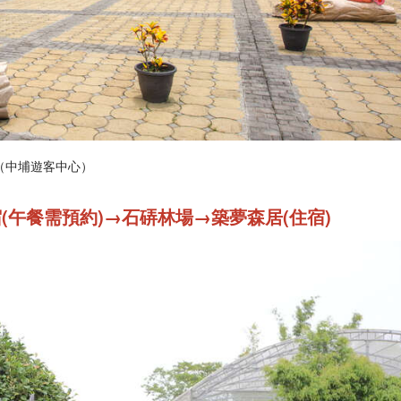
（中埔遊客中心）
(午餐需預約)→石硦林場→
築夢森居(住宿)