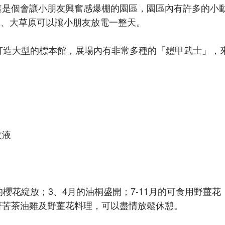
這是個會讓小朋友興奮感爆棚的園區，園區內有許多的小
梯、大草原可以讓小朋友放電一整天。
打造大型的標本館，展場內有非常多種的「鎧甲武士」，
蚊液
櫻花綻放；3、4月的油桐盛開；7-11月的可食用野薑花
著苦茶油雞及野薑花料理，可以盡情放鬆休憩。