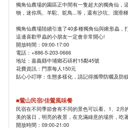
獨角仙農場的園區正中間有一隻超大的獨角仙，
物，迷你馬、羊駝、鴕鳥...等，還有沙坑、溜滑
獨角仙農場陸續引進了40多種獨角仙與鍬形蟲，
這邊喜歡甲蟲的小朋友一定會非常開心!
開放時間：09:00-17:00
電話：+886-5-203-0666
地址：嘉義縣中埔鄉石硦村15鄰45號
花費資訊：門票每人150元
貼心小叮嚀：生態多樣化，請記得攜帶防曬及防
■鶯山民宿/佳鶯風味餐
民宿在不同季節會有不同的景色可以看。1、2月的
美的落日，明亮的夜景，在充滿綠意的場所，吃
開放時間：09:00-21:00