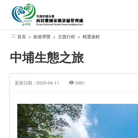
跳
到
主
要
內
:::
首頁
旅遊導覽
主題行程
精選遊程
容
區
中埔生態之旅
塊
更新日期：2025-04-11
3481