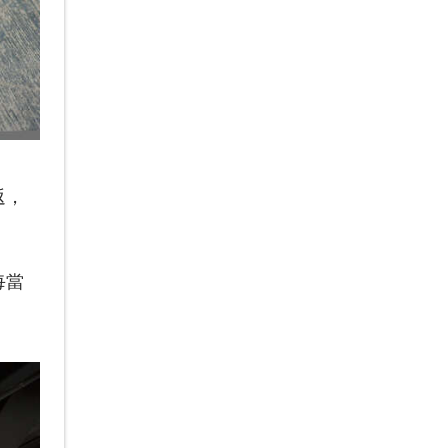
返，
每當