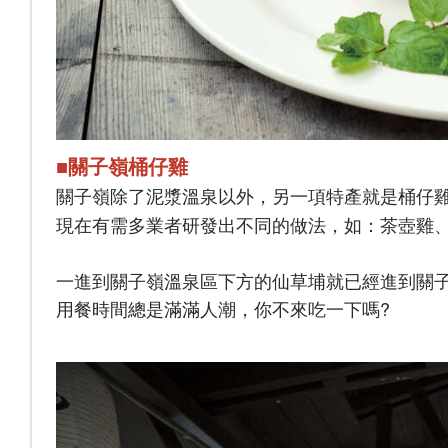
■關子嶺桶仔雞
關子嶺除了泥漿溫泉以外，另一項特產就是桶仔
現在有需多業者研發出不同的做法，如：茶壺雞、甕仔
一進到關子嶺溫泉區下方的仙草埔就已經進到關
用餐時間總是滿滿人潮，你不來吃一下嗎?