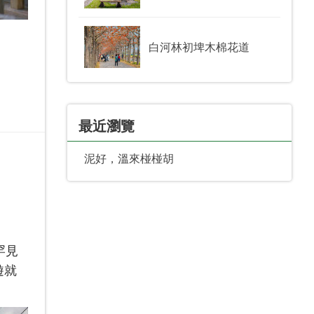
白河林初埤木棉花道
最近瀏覽
泥好，溫來椪椪胡
罕見
遊就