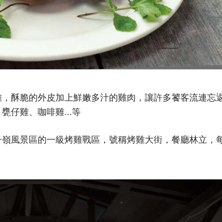
雞，酥脆的外皮加上鮮嫩多汁的雞肉，讓許多饕客流連忘
雞、咖啡雞...等
子嶺風景區的一級烤雞戰區，號稱烤雞大街，餐廳林立，