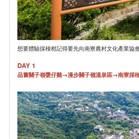
想要體驗採椪柑記得要先向南寮農村文化產業協會
DAY 1
品嘗關子嶺甕仔雞→漫步關子嶺溫泉區→南寮採