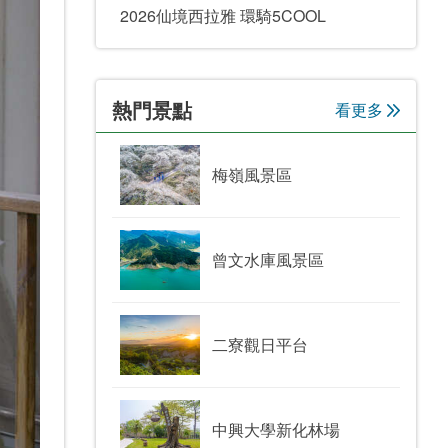
2026仙境西拉雅 環騎5COOL
熱門景點
看更多
梅嶺風景區
曾文水庫風景區
二寮觀日平台
中興大學新化林場