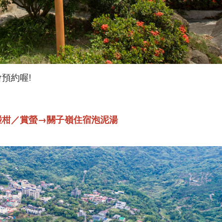
預約喔!
椪柑／賞螢→關子嶺住宿泡泥湯