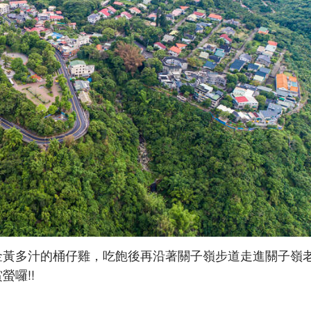
金黃多汁的桶仔雞，吃飽後再沿著關子嶺步道走進關子嶺
囉!!