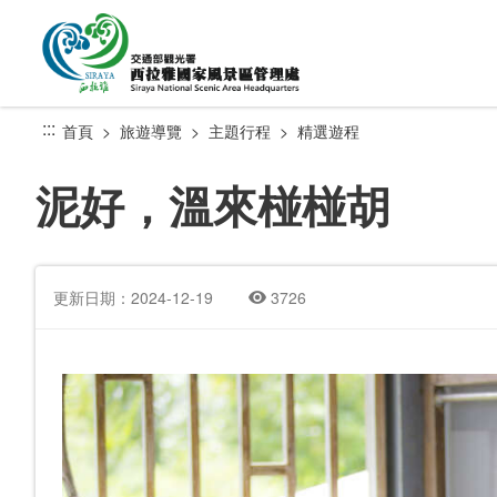
跳
到
主
要
內
:::
首頁
旅遊導覽
主題行程
精選遊程
容
區
泥好，溫來椪椪胡
塊
更新日期：2024-12-19
3726