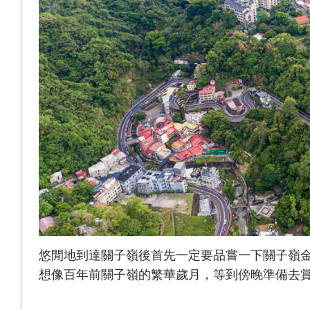
悠閒地到達關子嶺後首先一定要品嘗一下關子嶺
想像百年前關子嶺的繁華歲月，等到傍晚準備去賞螢