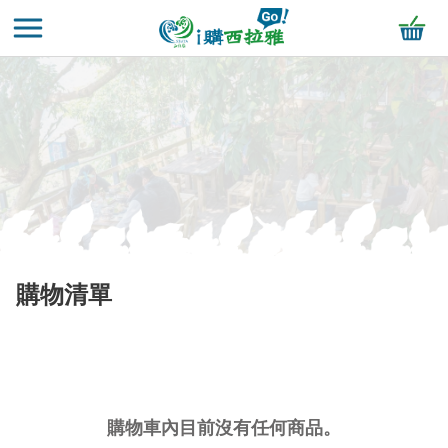
跳
到
開啟
加入
主
首頁
購物清單
要
內
容
區
塊
購物清單
購物車內目前沒有任何商品。