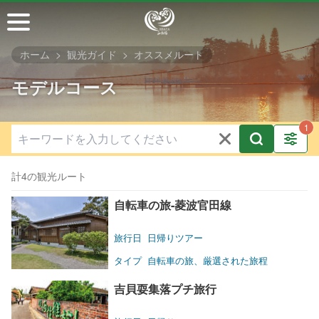
メ
イ
ン
ホーム
観光ガイド
オススメルート
コ
ン
モデルコース
テ
ン
ツ
セ
ク
計4の観光ルート
シ
ョ
自転車の旅-菱波官田線
ン
に
旅行日
日帰りツアー
行
タイプ
自転車の旅、厳選された旅程
く
吉貝耍集落プチ旅行