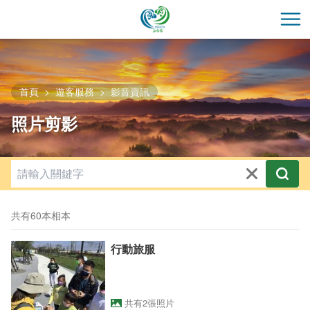
跳
到
開
主
要
內
容
首頁
遊客服務
影音資訊
區
照片剪影
塊
共有60本相本
行動旅服
共有2張照片