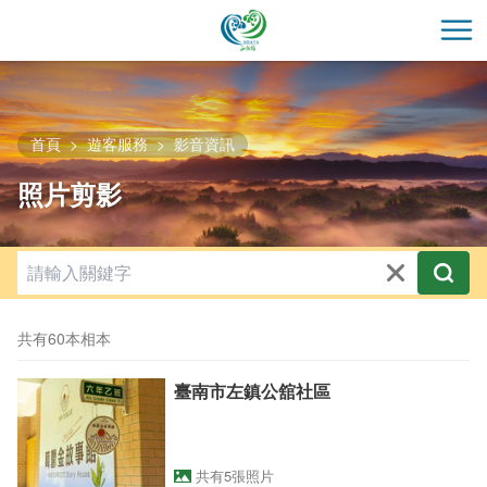
跳
到
開
主
要
內
容
首頁
遊客服務
影音資訊
區
照片剪影
塊
共有60本相本
臺南市左鎮公舘社區
共有5張照片