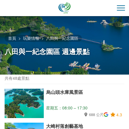
跳
到
開
主
要
內
容
首頁
玩樂情報
八田與一紀念園區
區
八田與一紀念園區 週邊景點
塊
共有48處景點
烏山頭水庫風景區
星期五：08:00 – 17:30
688 公尺
4.3
大崎村落創藝基地