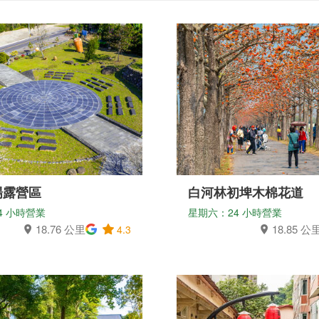
場露營區
白河林初埤木棉花道
4 小時營業
星期六：24 小時營業
18.76 公里
18.85 公
4.3