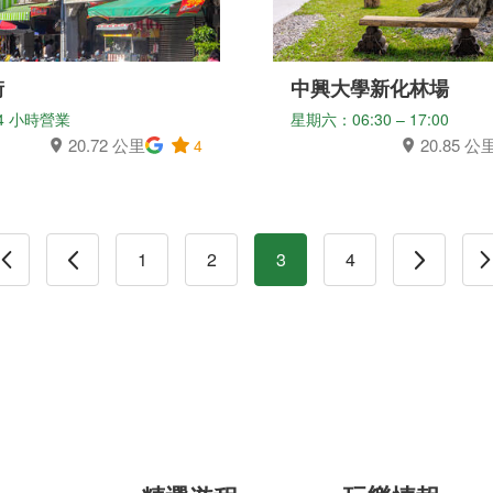
街
中興大學新化林場
4 小時營業
星期六：06:30 – 17:00
20.72 公里
20.85 公
4
1
2
3
4