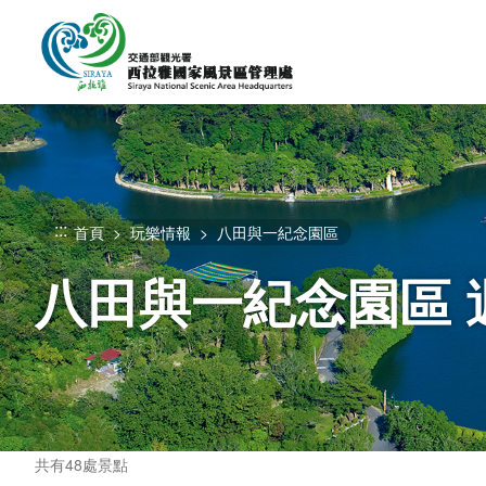
跳
到
主
要
內
容
區
塊
:::
首頁
玩樂情報
八田與一紀念園區
八田與一紀念園區 
共有48處景點