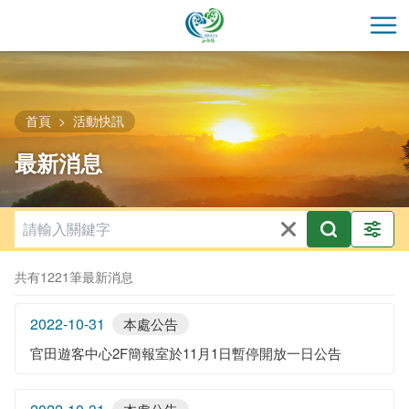
跳
到
開
主
要
內
容
首頁
活動快訊
區
最新消息
塊
共有1221筆最新消息
2022-10-31
本處公告
官田遊客中心2F簡報室於11月1日暫停開放一日公告