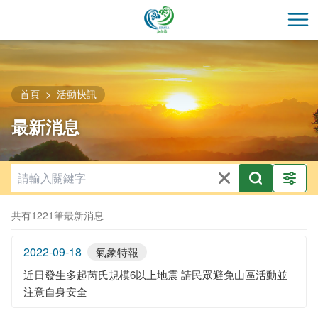
跳
到
開
主
要
內
容
首頁
活動快訊
區
最新消息
塊
共有1221筆最新消息
2022-09-18
氣象特報
近日發生多起芮氏規模6以上地震 請民眾避免山區活動並
注意自身安全