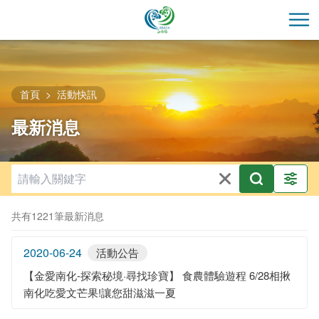
跳
到
開
主
要
內
容
首頁
活動快訊
區
最新消息
塊
共有1221筆最新消息
2020-06-24
活動公告
【金愛南化-探索秘境·尋找珍寶】 食農體驗遊程 6/28相揪
南化吃愛文芒果!讓您甜滋滋一夏