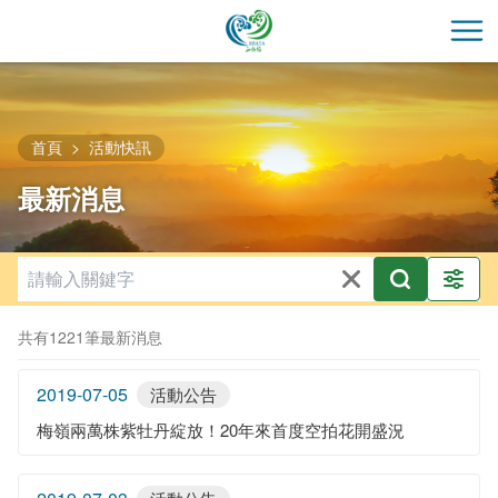
跳
到
開
主
要
內
容
首頁
活動快訊
區
最新消息
塊
共有1221筆最新消息
2019-07-05
活動公告
梅嶺兩萬株紫牡丹綻放！20年來首度空拍花開盛況