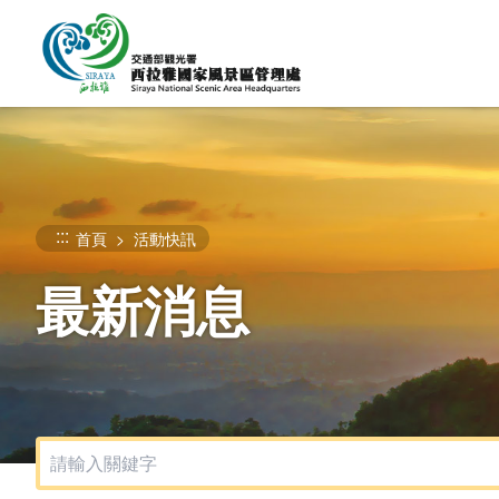
跳
到
主
要
內
容
區
塊
:::
首頁
活動快訊
最新消息