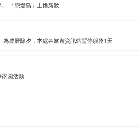
春、 「戀愛島」上換新妝
一）為農曆除夕，本處各旅遊資訊站暫停服務1天
淨家園活動
項