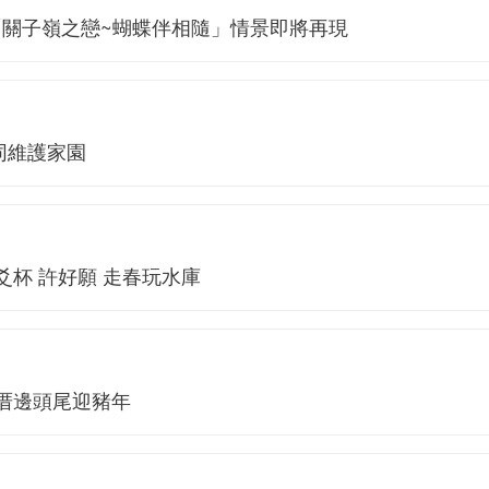
「關子嶺之戀~蝴蝶伴相隨」情景即將再現
同維護家園
爻杯 許好願 走春玩水庫
揪厝邊頭尾迎豬年