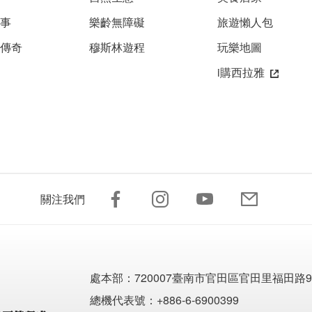
故事
樂齡無障礙
旅遊懶人包
雅傳奇
穆斯林遊程
玩樂地圖
i購西拉雅
關注我們
處本部：
720007臺南市官田區官田里福田路9
總機代表號：+886-6-6900399