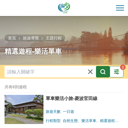
跳
到
開
主
要
內
容
首頁
旅遊導覽
主題行程
區
精選遊程-樂活單車
塊
共有6則遊程
單車樂活小旅-菱波官田線
旅遊天數
一日遊
行程類型
自然生態、樂活單車、精選遊程、鄉村旅遊