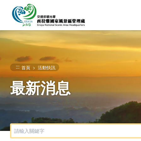
跳
到
主
要
內
容
區
塊
:::
首頁
活動快訊
最新消息