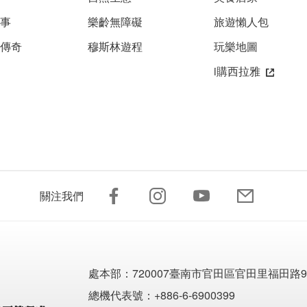
故事
樂齡無障礙
旅遊懶人包
雅傳奇
穆斯林遊程
玩樂地圖
i購西拉雅
關注我們
處本部：
720007臺南市官田區官田里福田路9
總機代表號：+886-6-6900399