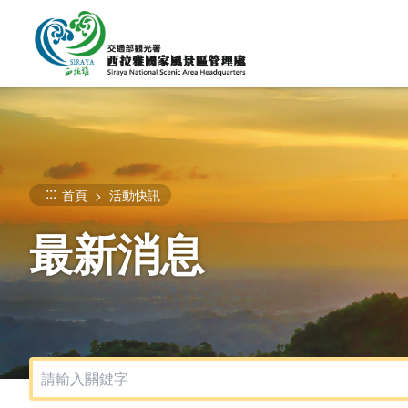
跳
到
主
要
內
容
區
塊
:::
首頁
活動快訊
最新消息