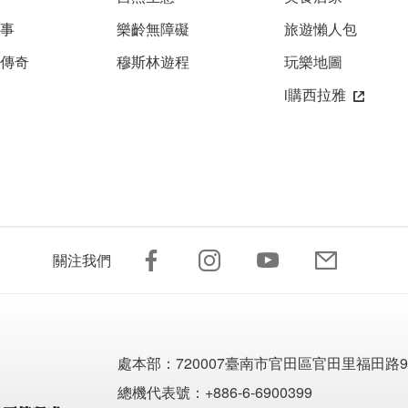
故事
樂齡無障礙
旅遊懶人包
雅傳奇
穆斯林遊程
玩樂地圖
i購西拉雅
關注我們
處本部：
720007臺南市官田區官田里福田路9
總機代表號：+886-6-6900399