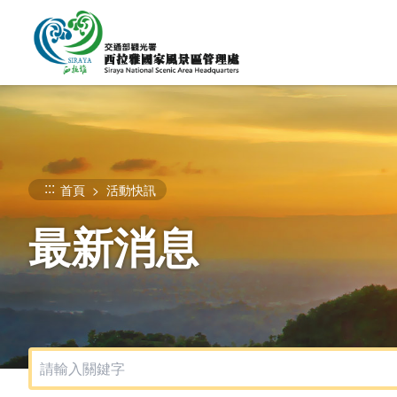
跳
到
主
要
內
容
區
塊
:::
首頁
活動快訊
最新消息