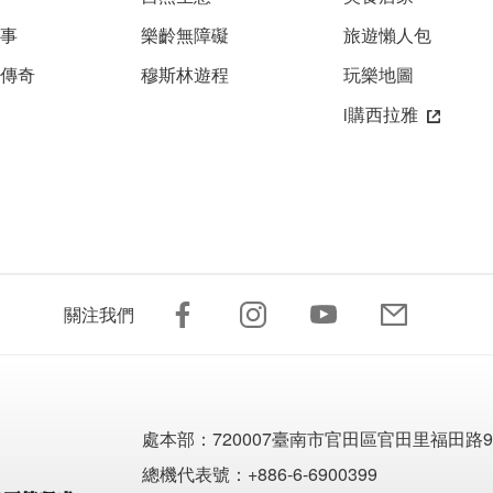
故事
樂齡無障礙
旅遊懶人包
雅傳奇
穆斯林遊程
玩樂地圖
i購西拉雅
關注我們
處本部：
720007臺南市官田區官田里福田路9
總機代表號：+886-6-6900399