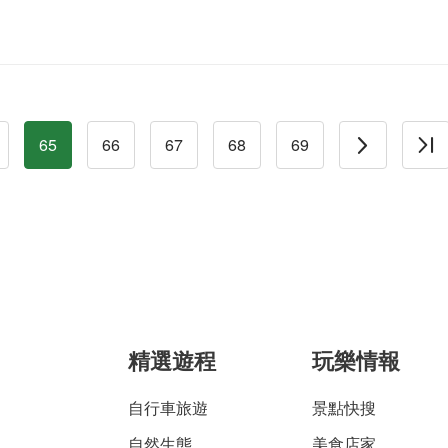
65
66
67
68
69
精選遊程
玩樂情報
自行車旅遊
景點快搜
自然生態
美食店家