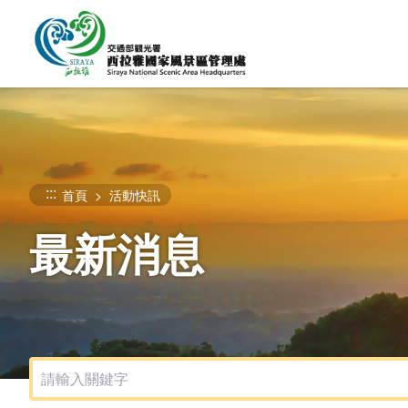
跳
到
主
要
內
容
區
塊
:::
首頁
活動快訊
最新消息