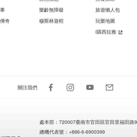
故事
樂齡無障礙
旅遊懶人包
雅傳奇
穆斯林遊程
玩樂地圖
i購西拉雅
關注我們
處本部：
720007臺南市官田區官田里福田路9
總機代表號：+886-6-6900399